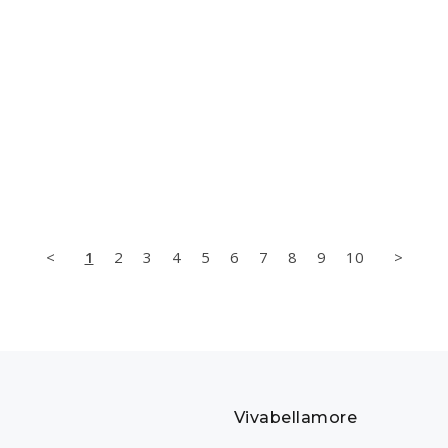
<
1
2
3
4
5
6
7
8
9
10
>
Vivabellamore