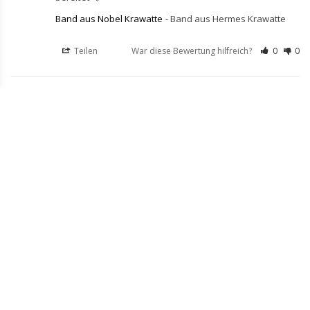
Band aus Nobel Krawatte
Band aus Hermes Krawatte
Teilen
War diese Bewertung hilfreich?
0
0
Ralf S.
07.23.2024
RS
Germany
Erstkauf
Superschnelle Abwicklung und das Armband ist 
wunderschön
Band aus Hermes Krawatte
Teilen
War diese Bewertung hilfreich?
0
0
Irene R.
07.13.2024
IR
Germany